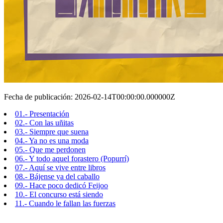
Fecha de publicación: 2026-02-14T00:00:00.000000Z
01.- Presentación
02.- Con las uñitas
03.- Siempre que suena
04.- Ya no es una moda
05.- Que me perdonen
06.- Y todo aquel forastero (Popurrí)
07.- Aquí se vive entre libros
08.- Bájense ya del caballo
09.- Hace poco dedicó Feijoo
10.- El concurso está siendo
11.- Cuando le fallan las fuerzas