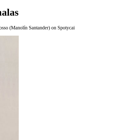
malas
osso (Manolín Santander) on Spotycai