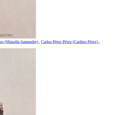
so (Manolín Santander)
,
Carlos Pérez Pérez (Carlitos Pérez)
,