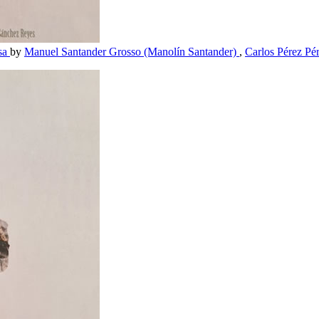
esa
by
Manuel Santander Grosso (Manolín Santander)
,
Carlos Pérez Pér