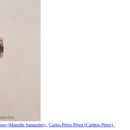
sso (Manolín Santander)
,
Carlos Pérez Pérez (Carlitos Pérez)
,