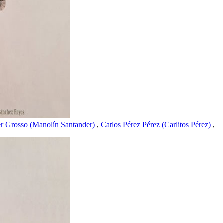
r Grosso (Manolín Santander)
,
Carlos Pérez Pérez (Carlitos Pérez)
,