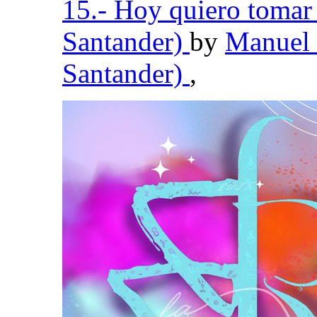
15.- Hoy quiero tomar
Santander)
by
Manuel 
Santander)
,