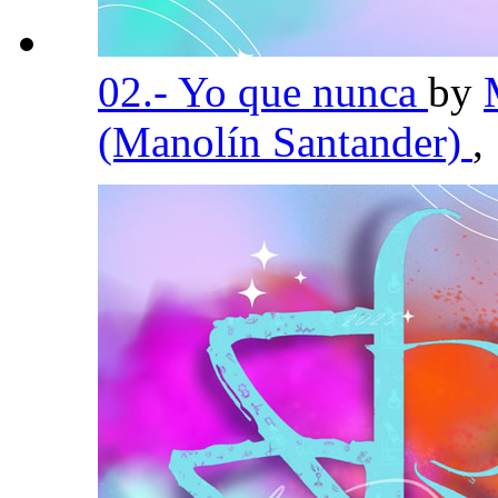
02.- Yo que nunca
by
(Manolín Santander)
,