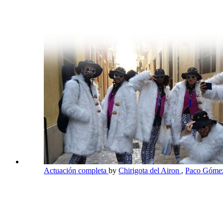
Actuación completa
by
Chirigota del Airon
,
Paco Gómez