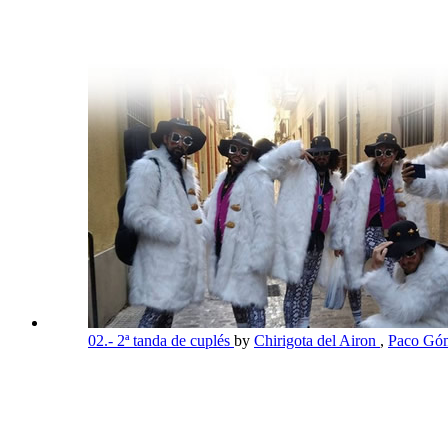
02.- 2ª tanda de cuplés
by
Chirigota del Airon
,
Paco Góm