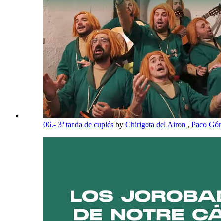
06.- 3ª tanda de cuplés
by
Chirigota del Airon
,
Paco Góm