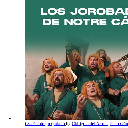
08.- Canto gregoriano
by
Chirigota del Airon
,
Paco Góm