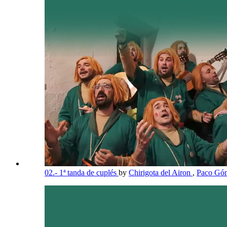
02.- 1ª tanda de cuplés
by
Chirigota del Airon
,
Paco Góm