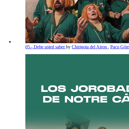
05.- Debe usted saber
by
Chirigota del Airon
,
Paco Góm