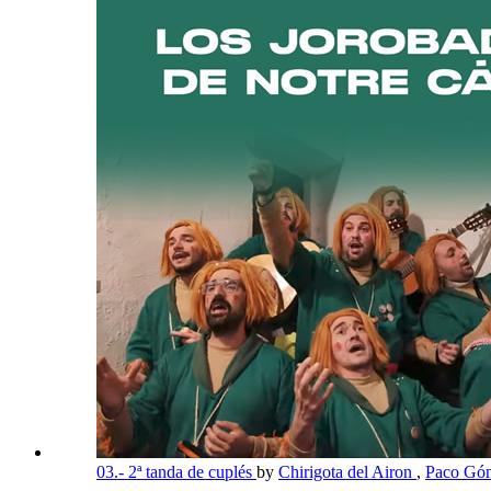
03.- 2ª tanda de cuplés
by
Chirigota del Airon
,
Paco Góm