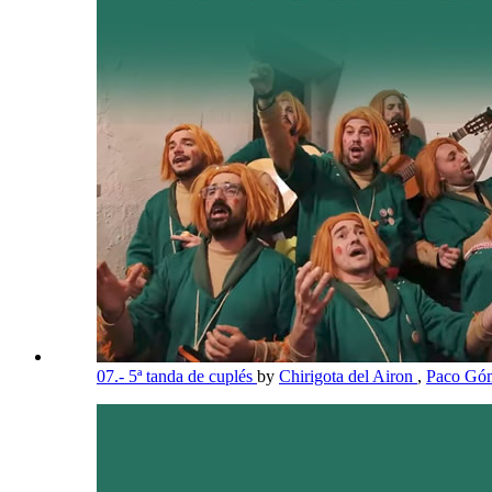
07.- 5ª tanda de cuplés
by
Chirigota del Airon
,
Paco Góm