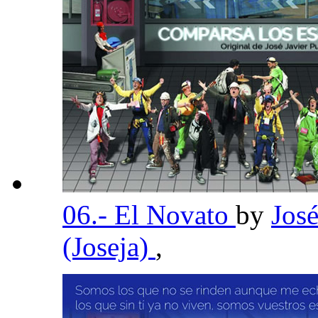
06.- El Novato
by
José
(Joseja)
,