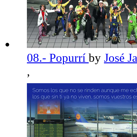
08.- Popurrí
by
José J
,