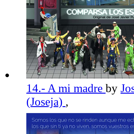
14.- A mi madre
by
Jo
(Joseja)
,