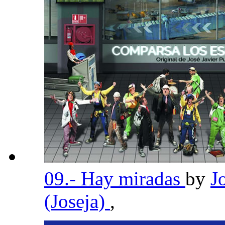
09.- Hay miradas
by
J
(Joseja)
,