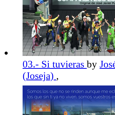
03.- Si tuvieras
by
Jos
(Joseja)
,