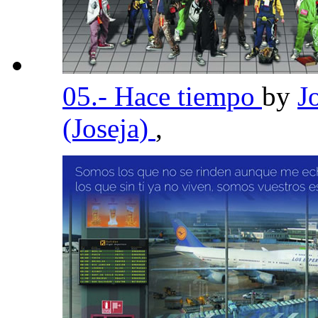
05.- Hace tiempo
by
J
(Joseja)
,