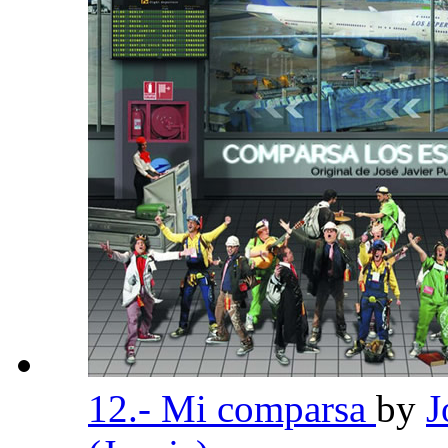
12.- Mi comparsa
by
J