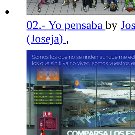
02.- Yo pensaba
by
Jo
(Joseja)
,