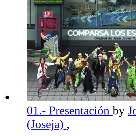
01.- Presentación
by
J
(Joseja)
,