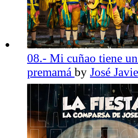
08.- Mi cuñao tiene un 
premamá
by
José Javi