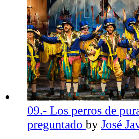
09.- Los perros de pur
preguntado
by
José Ja
,