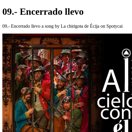
09.- Encerrado llevo
09.- Encerrado llevo a song by La chirigota de Écija on Spotycai