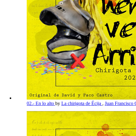
02.- En lo alto
by
La chirigota de Écija
,
Juan Francisco