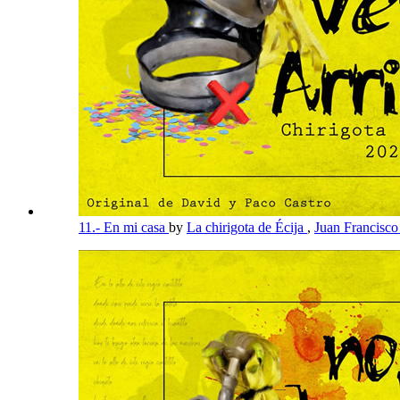
11.- En mi casa
by
La chirigota de Écija
,
Juan Francisc