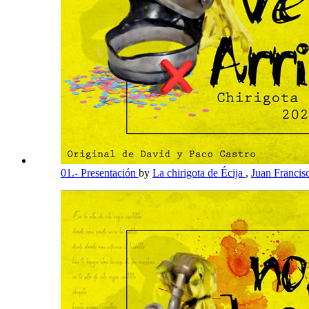
01.- Presentación
by
La chirigota de Écija
,
Juan Francis