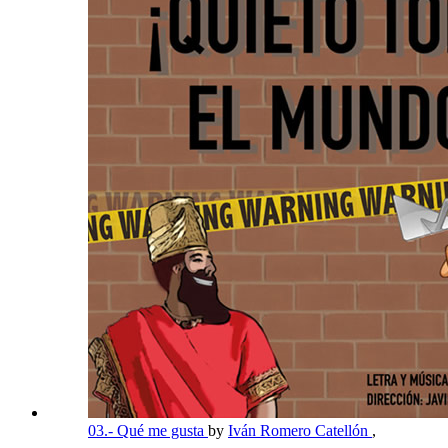
03.- Qué me gusta
by
Iván Romero Catellón
,