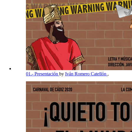
01.- Presentación
by
Iván Romero Catellón
,