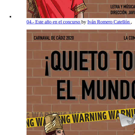
04.- Este año en el concurso
by
Iván Romero Catellón
,