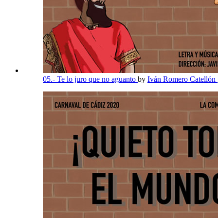
05.- Te lo juro que no aguanto
by
Iván Romero Catellón