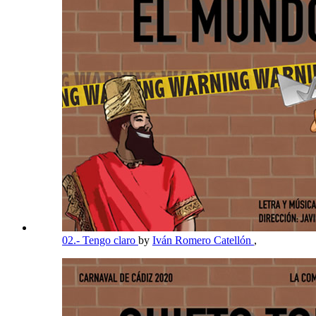
02.- Tengo claro
by
Iván Romero Catellón
,