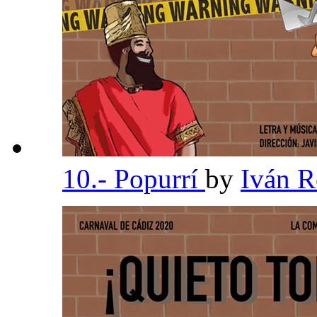
10.- Popurrí
by
Iván R