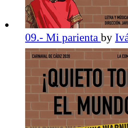
09.- Mi parienta
by
Iv