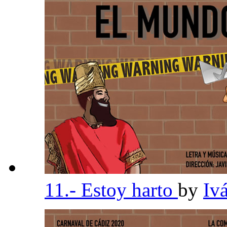
11.- Estoy harto
by
Iv