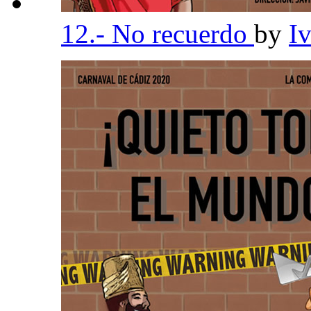
12.- No recuerdo
by
I