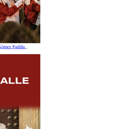
Gómez Padilla
,