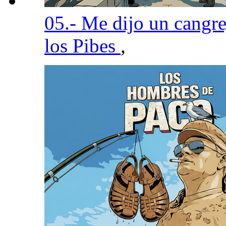
05.- Me dijo un cangr
los Pibes
,