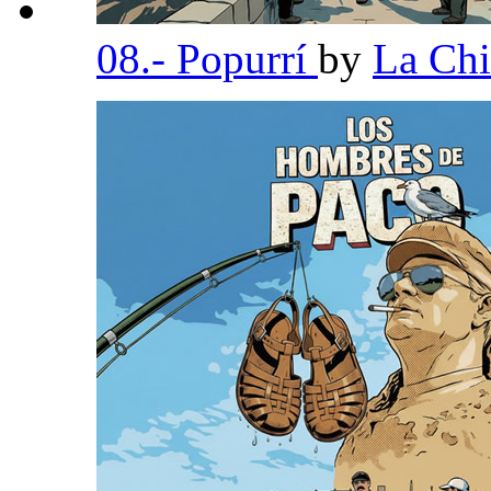
08.- Popurrí
by
La Chi