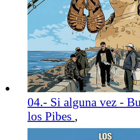
04.- Si alguna vez - B
los Pibes
,