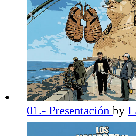
01.- Presentación
by
L