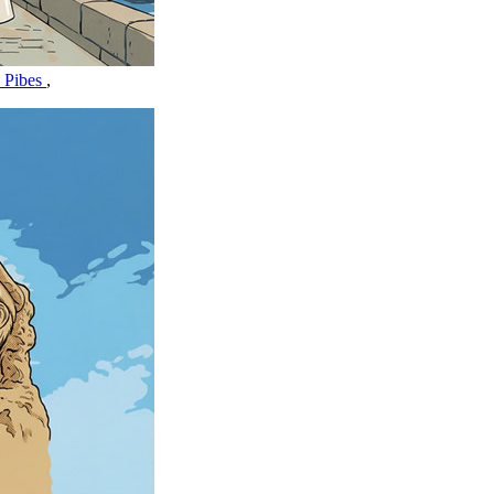
s Pibes
,