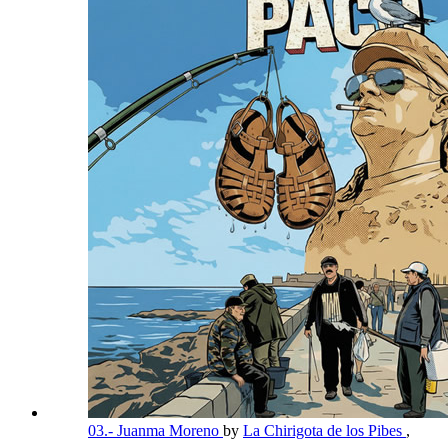
03.- Juanma Moreno
by
La Chirigota de los Pibes
,