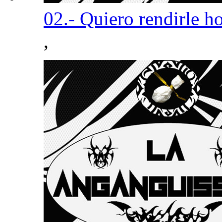
02.- Quiero rendirle 
,