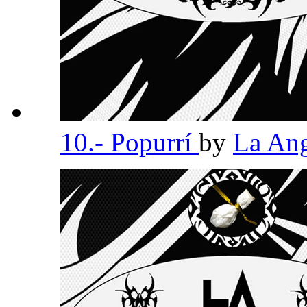
10.- Popurrí
by
La An