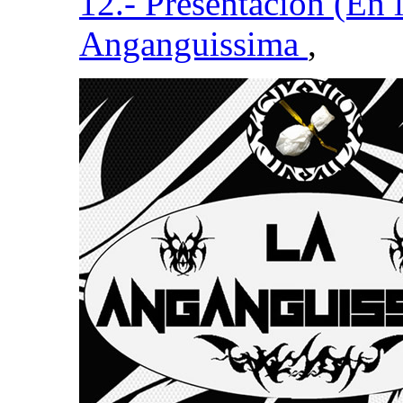
12.- Presentación (En l
Anganguissima
,