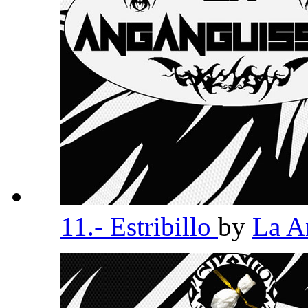
11.- Estribillo
by
La A