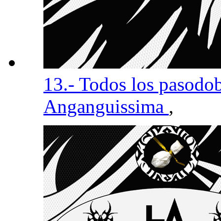
13.- Todos los pasodob
Anganguissima
,