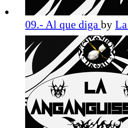
09.- Al que diga
by
La