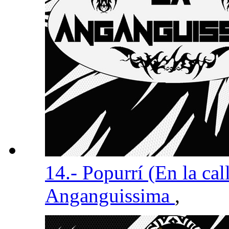
14.- Popurrí (En la cal
Anganguissima
,