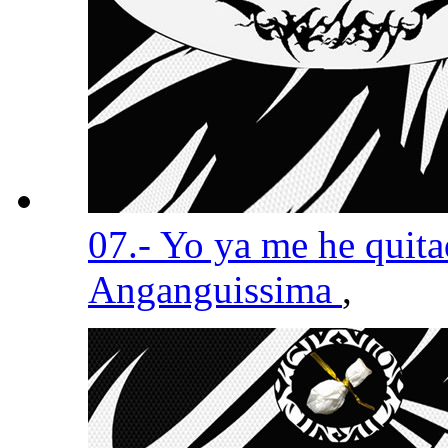
07.- Yo ya me he quit
Anganguissima
,