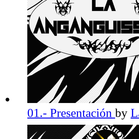
01.- Presentación
by
L