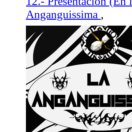
12.- Presentación (En l
Anganguissima
,