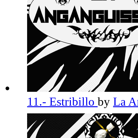
11.- Estribillo
by
La A