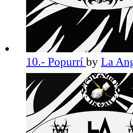
10.- Popurrí
by
La An