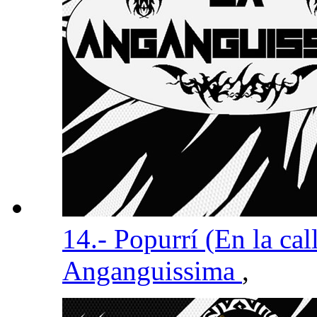
14.- Popurrí (En la cal
Anganguissima
,