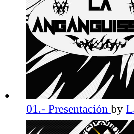
01.- Presentación
by
L