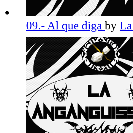
09.- Al que diga
by
La