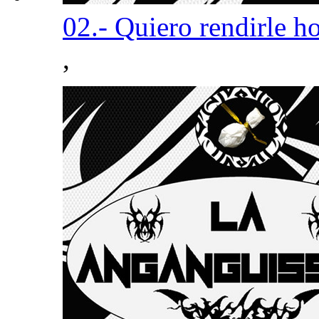
02.- Quiero rendirle 
,