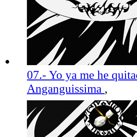
07.- Yo ya me he quit
Anganguissima
,