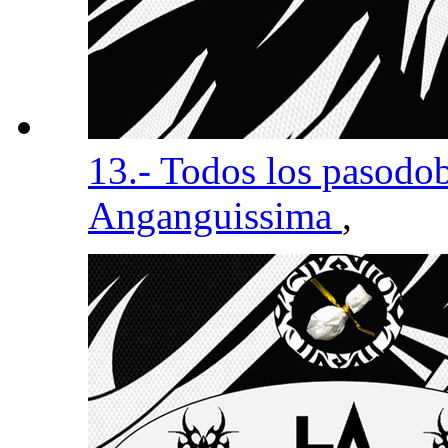
13.- Todos los pasodob
Anganguissima
,