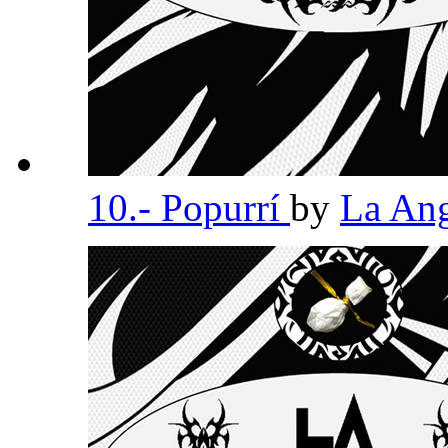
10.- Popurrí
by
La An