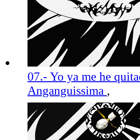
07.- Yo ya me he quit
Anganguissima
,