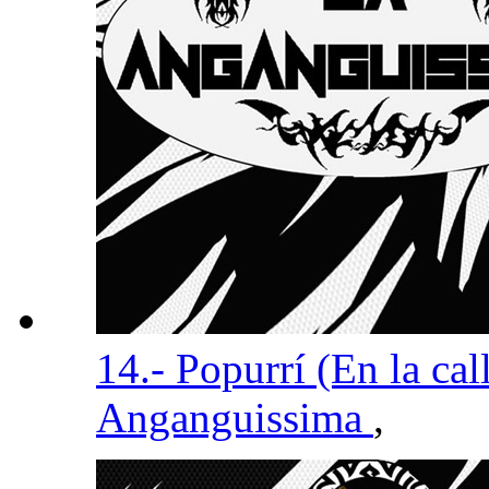
14.- Popurrí (En la cal
Anganguissima
,