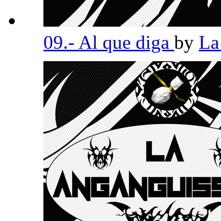
09.- Al que diga
by
La