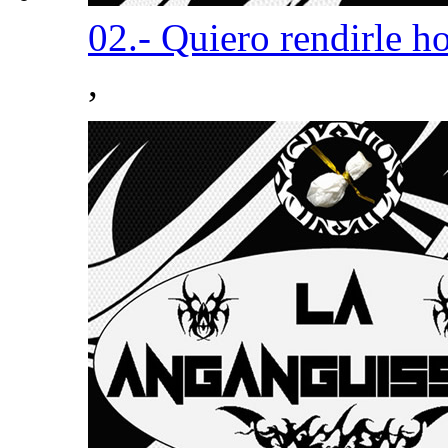
02.- Quiero rendirle 
,