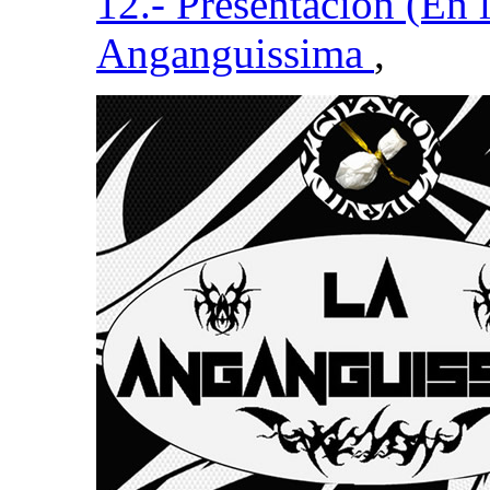
12.- Presentación (En l
Anganguissima
,