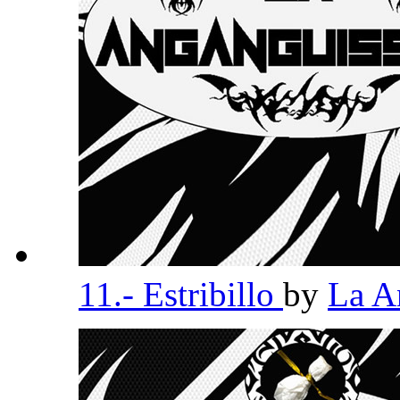
11.- Estribillo
by
La A