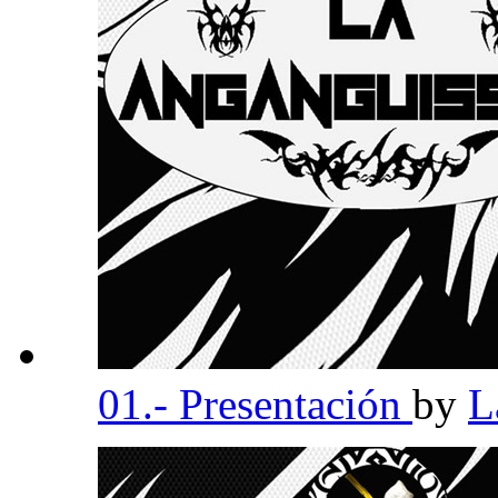
01.- Presentación
by
L