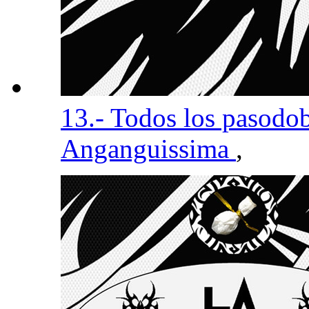
13.- Todos los pasodob
Anganguissima
,